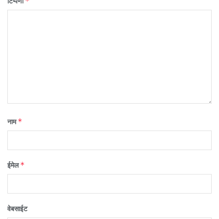
*
टिप्पणी
*
नाम
*
ईमेल
वेबसाईट