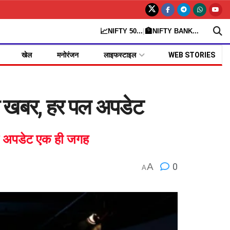
📈
🏦
NIFTY 50
...
|
NIFTY BANK
...
खेल
मनोरंजन
लाइफस्टाइल
WEB STORIES
 खबर, हर पल अपडेट
हर अपडेट एक ही जगह
A
0
A