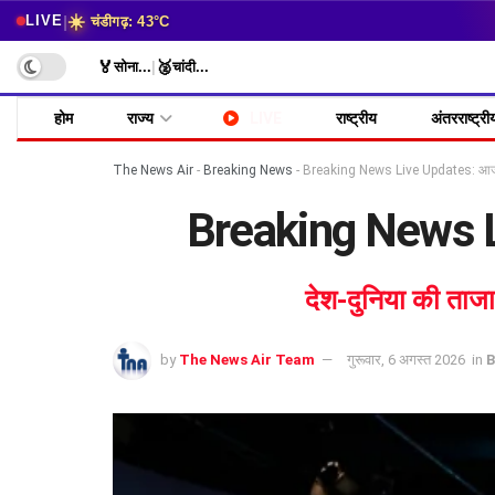
☀️
|
LIVE
चंडीगढ़: 43°C
🏅
🥈
सोना
...
|
चांदी
...
होम
राज्य
LIVE
राष्ट्रीय
अंतरराष्ट्री
The News Air
-
Breaking News
-
Breaking News Live Updates: आज क
Breaking News Li
देश-दुनिया की ताज
by
The News Air Team
गुरूवार, 6 अगस्त 2026
in
B