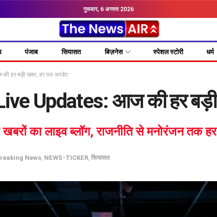
गुरूवार, 6 अगस्त 2026
य
पंजाब
सियासत
बिज़नेस
स्पेशल स्टोरी
धर्म
ी हर बड़ी खबर, हर पल अपडेट
ve Updates: आज की हर बड़ी
ा खबरों का लाइव ब्लॉग, राजनीति से मनोरंजन तक 
reaking News
,
NEWS-TICKER
,
सियासत