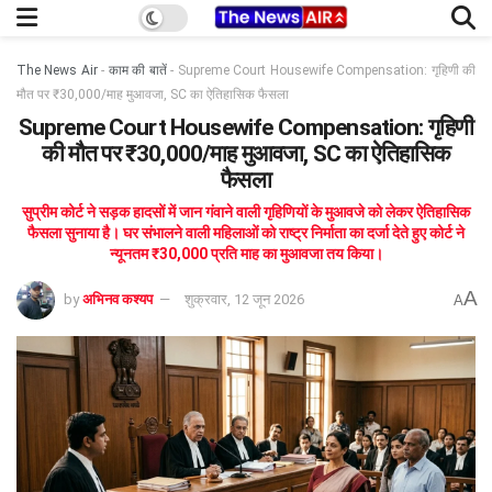
The News Air
-
काम की बातें
-
Supreme Court Housewife Compensation: गृहिणी की
मौत पर ₹30,000/माह मुआवजा, SC का ऐतिहासिक फैसला
Supreme Court Housewife Compensation: गृहिणी
की मौत पर ₹30,000/माह मुआवजा, SC का ऐतिहासिक
फैसला
सुप्रीम कोर्ट ने सड़क हादसों में जान गंवाने वाली गृहिणियों के मुआवजे को लेकर ऐतिहासिक
फैसला सुनाया है। घर संभालने वाली महिलाओं को राष्ट्र निर्माता का दर्जा देते हुए कोर्ट ने
न्यूनतम ₹30,000 प्रति माह का मुआवजा तय किया।
A
by
अभिनव कश्यप
शुक्रवार, 12 जून 2026
A