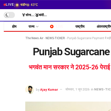
☀️
|
LIVE
चंडीगढ़: 43°C
🏅
🥈
सोना
...
|
चांदी
...
होम
राज्य
LIVE
राष्ट्रीय
अंतरराष्ट्री
The News Air
-
NEWS-TICKER
-
Punjab Sugarcane Payment में बड़ी 
Punjab Sugarcane Pa
भगवंत मान सरकार ने 2025-26 पेराई 
by
Ajay Kumar
सोमवार, 1 जून 2026
in
NEWS-TIC