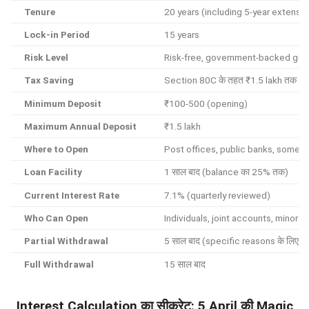
Tenure
20 years (including 5-year extensi
Lock-in Period
15 years
Risk Level
Risk-free, government-backed gua
Tax Saving
Section 80C के तहत ₹1.5 lakh तक (o
Minimum Deposit
₹100-500 (opening)
Maximum Annual Deposit
₹1.5 lakh
Where to Open
Post offices, public banks, some p
Loan Facility
1 साल बाद (balance का 25% तक)
Current Interest Rate
7.1% (quarterly reviewed)
Who Can Open
Individuals, joint accounts, minors
Partial Withdrawal
5 साल बाद (specific reasons के लिए)
Full Withdrawal
15 साल बाद
Interest Calculation का सीक्रेट: 5 April की Magic