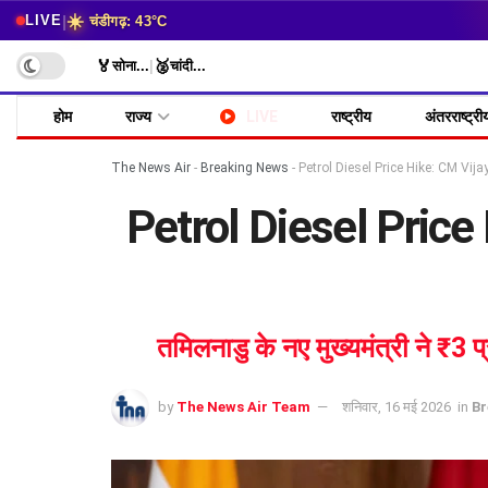
☀️
|
LIVE
चंडीगढ़: 43°C
🏅
🥈
सोना
...
|
चांदी
...
होम
राज्य
LIVE
राष्ट्रीय
अंतरराष्ट्री
The News Air
-
Breaking News
-
Petrol Diesel Price Hike: CM Vijay ने
Petrol Diesel Price Hi
तमिलनाडु के नए मुख्यमंत्री ने ₹3 
by
The News Air Team
शनिवार, 16 मई 2026
in
Br