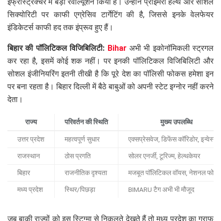
इंफ्रास्ट्रक्चर में बड़ा रेवोल्यूशन किया है। उन्होंने प्राइमरी हेल्थ और सोशल
सिक्योरिटी पर काफी एग्रेसिव टार्गेटिंग की है, जिससे इनके वेलफेयर
इंडिकेटर्स काफी हद तक इंप्रूव हुए हैं।
बिहार की पॉलिटिकल विजिबिलिटी:
Bihar
अभी भी इकोनॉमिकली स्ट्रगल
कर रहा है, इसमें कोई शक नहीं। पर इनकी पॉलिटिकल विजिबिलिटी और
सोशल इंजीनियरिंग इतनी तीखी है कि पूरे देश का पॉलिसी फोकस हमेशा इन
पर बना रहता है। बिहार दिल्ली में बैठे बाबुओं को अपनी स्टेट इग्नोर नहीं करने
देता।
राज्य
परिवर्तन की स्थिति
मुख्य उपलब्धि
उत्तर प्रदेश
महत्वपूर्ण सुधार
एक्सप्रेसवेज, डिफेंस कॉरिडोर, इन्वेस्टमे
राजस्थान
ठोस प्रगति
सोलर एनर्जी, टूरिज्म, हेल्थकेयर
बिहार
राजनीतिक दृश्यता
मजबूत पॉलिटिकल वॉयस, नेशनल फोक
मध्य प्रदेश
स्थिर/पिछड़ा
BIMARU टैग अभी भी मौजूद
जब बाकी राज्यों को इस स्टिग्मा से निकलते देखते हैं तो मध्य प्रदेश का ग्राफ