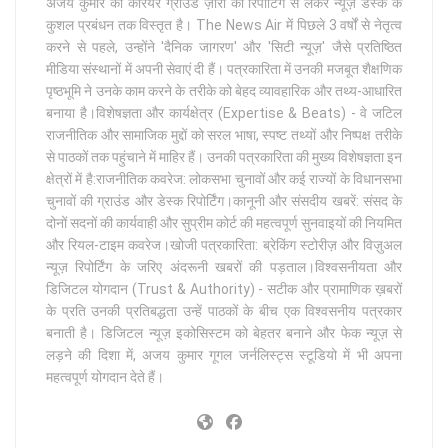
अजय कुमार का करियर ग्राउंड ज़ीरो की रिपोर्टिंग से लेकर न्यूज़ डेस्क के
कुशल प्रबंधन तक विस्तृत है। The News Air में पिछले 3 वर्षों से नेतृत्व
करने से पहले, उन्होंने 'दैनिक जागरण' और 'सिटी न्यूज़' जैसे प्रतिष्ठित
मीडिया संस्थानों में अपनी सेवाएं दी हैं। पत्रकारिता में उनकी मजबूत शैक्षणिक
पृष्ठभूमि ने उनके काम करने के तरीके को बेहद व्यावहारिक और तथ्य-आधारित
बनाया है।विशेषज्ञता और कार्यक्षेत्र (Expertise & Beats) - वे जटिल
राजनीतिक और सामाजिक मुद्दों को सरल भाषा, स्पष्ट तथ्यों और निष्पक्ष तरीके
से पाठकों तक पहुंचाने में माहिर हैं। उनकी पत्रकारिता की मुख्य विशेषज्ञता इन
क्षेत्रों में है:राजनीतिक कवरेज: लोकसभा चुनावों और कई राज्यों के विधानसभा
चुनावों की ग्राउंड और डेस्क रिपोर्टिंग।कानूनी और संसदीय खबरें: संसद के
दोनों सदनों की कार्यवाही और सुप्रीम कोर्ट की महत्वपूर्ण सुनवाइयों की नियमित
और रियल-टाइम कवरेज।खोजी पत्रकारिता: ब्रेकिंग स्टोरीज़ और विज़ुअल
न्यूज़ रिपोर्टिंग के जरिए अंदरूनी खबरों की पड़ताल।विश्वसनीयता और
डिजिटल योगदान (Trust & Authority) - सटीक और प्रामाणिक ख़बरों
के प्रति उनकी प्रतिबद्धता उन्हें पाठकों के बीच एक विश्वसनीय पत्रकार
बनाती है। डिजिटल न्यूज़ इकोसिस्टम को बेहतर बनाने और फेक न्यूज़ से
लड़ने की दिशा में, अजय कुमार गूगल जर्नलिस्ट्स स्टूडियो में भी अपना
महत्वपूर्ण योगदान देते हैं।