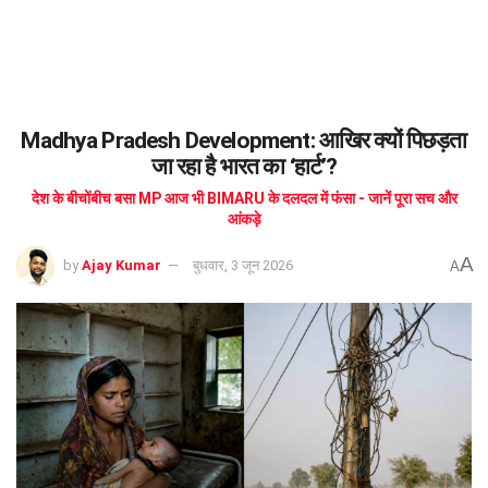
Madhya Pradesh Development: आखिर क्यों पिछड़ता
जा रहा है भारत का ‘हार्ट’?
देश के बीचोंबीच बसा MP आज भी BIMARU के दलदल में फंसा - जानें पूरा सच और
आंकड़े
A
by
Ajay Kumar
बुधवार, 3 जून 2026
A