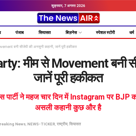
शुक्रवार, 7 अगस्त 2026
य
पंजाब
सियासत
बिज़नेस
स्पेशल स्टोरी
धर्म
ement बनी सीजेपी की अनसुनी कहानी, जानें पूरी हकीकत
ty: मीम से Movement बनी सीज
जानें पूरी हकीकत
ई इस पार्टी ने महज चार दिन में Instagram पर BJP क
असली कहानी कुछ और है
reaking News
,
NEWS-TICKER
,
राष्ट्रीय
,
सियासत