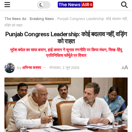
The News Air
-
Breaking News
-
Punjab Congress Leadership: कोई बदलाव नहीं,
वड़िंग को राहत
Punjab Congress Leadership: कोई बदलाव नहीं, वड़िंग
को राहत
भूपेश बघेल का साफ बयान, हाई कमान ने चुनाव रणनीति पर किया मंथन, सिख-हिंदू
प्रतिनिधित्व फॉर्मूले पर विचार
A
by
अभिनव कश्यप
मंगलवार, 2 जून 2026
A