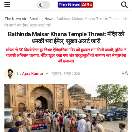
The News Air
-
Breaking News
-
Bathinda Maisar Khana Temple Threat: मंदिर
को धमकी भरा ईमेल, सुरक्षा अलर्ट जारी
Bathinda Maisar Khana Temple Threat: मंदिर को
धमकी भरा ईमेल, सुरक्षा अलर्ट जारी
बठिंडा से 30 किलोमीटर दूर स्थित ऐतिहासिक मंदिर को बुधवार शाम मिली धमकी, पुलिस ने
तलाशी अभियान चलाया, मंदिर खुला रखा गया और श्रद्धालुओं को सामान्य रूप से प्रार्थना
की इजाजत
A
by
Ajay Kumar
गुरूवार, 4 जून 2026
A