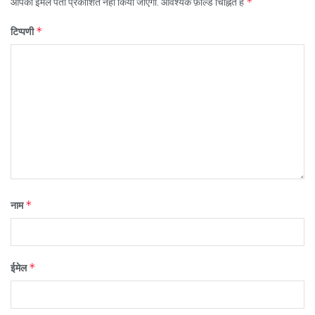
*
आपका ईमेल पता प्रकाशित नहीं किया जाएगा.
आवश्यक फ़ील्ड चिह्नित हैं
*
टिप्पणी
*
नाम
*
ईमेल