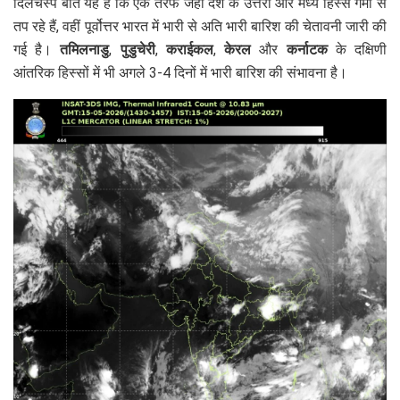
दिलचस्प बात यह है कि एक तरफ जहां देश के उत्तरी और मध्य हिस्से गर्मी से
तप रहे हैं, वहीं पूर्वोत्तर भारत में भारी से अति भारी बारिश की चेतावनी जारी की
गई है।
तमिलनाडु
,
पुडुचेरी
,
कराईकल
,
केरल
और
कर्नाटक
के दक्षिणी
आंतरिक हिस्सों में भी अगले 3-4 दिनों में भारी बारिश की संभावना है।