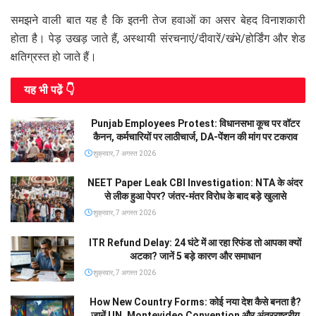
समझने वाली बात यह है कि इतनी तेज हवाओं का असर बेहद विनाशकारी
होता है। पेड़ उखड़ जाते हैं, अस्थायी संरचनाएं/दीवारें/खंभे/होर्डिंग और शेड
क्षतिग्रस्त हो जाते हैं।
यह भी पढे़ं 👇
Punjab Employees Protest: विधानसभा कूच पर वॉटर
कैनन, कर्मचारियों पर लाठीचार्ज, DA-पेंशन की मांग पर टकराव
शुक्रवार, 7 अगस्त 2026
NEET Paper Leak CBI Investigation: NTA के अंदर
से लीक हुआ पेपर? जंतर-मंतर विरोध के बाद बड़े खुलासे
शुक्रवार, 7 अगस्त 2026
ITR Refund Delay: 24 घंटे में आ रहा रिफंड तो आपका क्यों
अटका? जानें 5 बड़े कारण और समाधान
शुक्रवार, 7 अगस्त 2026
How New Country Forms: कोई नया देश कैसे बनता है?
जानें UN, Montevideo Convention और अंतरराष्ट्रीय