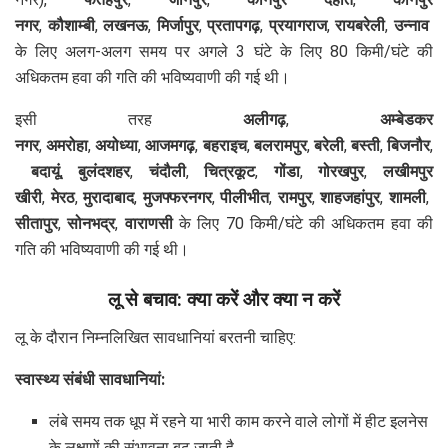
नगर
,
कौशाम्बी
,
लखनऊ
,
मिर्जापुर
,
प्रतापगढ़
,
प्रयागराज
,
रायबरेली
,
उन्नाव
के लिए अलग-अलग समय पर अगले 3 घंटे के लिए 80 किमी/घंटे की
अधिकतम हवा की गति की भविष्यवाणी की गई थी।
इसी तरह
अलीगढ़
,
अम्बेडकर
नगर
,
अमरोहा
,
अयोध्या
,
आजमगढ़
,
बहराइच
,
बलरामपुर
,
बरेली
,
बस्ती
,
बिजनौर
,
बदायूं
,
बुलंदशहर
,
चंदौली
,
चित्रकूट
,
गोंडा
,
गोरखपुर
,
लखीमपुर
खीरी
,
मेरठ
,
मुरादाबाद
,
मुजफ्फरनगर
,
पीलीभीत
,
रामपुर
,
शाहजहांपुर
,
शामली
,
सीतापुर
,
सोनभद्र
,
वाराणसी
के लिए 70 किमी/घंटे की अधिकतम हवा की
गति की भविष्यवाणी की गई थी।
लू से बचाव: क्या करें और क्या न करें
लू के दौरान निम्नलिखित सावधानियां बरतनी चाहिए:
स्वास्थ्य संबंधी सावधानियां:
लंबे समय तक धूप में रहने या भारी काम करने वाले लोगों में हीट इलनेस
के लक्षणों की संभावना बढ़ जाती है