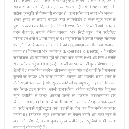
The News Air में डिप्टी चीफ प्रोड्यूसर के पद पर कार्यरत हैं, जहां वे
समाचारों की रणनीति, लेखन, तथ्य-सत्यापन (Fact-Checking) और
सटीक प्रस्तुति की जिम्मेदारी संभालते हैं।पत्रकारिता का सफर और अनुभव -
अजय कुमार का करियर ग्राउंड ज़ीरो की रिपोर्टिंग से लेकर न्यूज़ डेस्क के
कुशल प्रबंधन तक विस्तृत है। The News Air में पिछले 3 वर्षों से नेतृत्व
करने से पहले, उन्होंने 'दैनिक जागरण' और 'सिटी न्यूज़' जैसे प्रतिष्ठित
मीडिया संस्थानों में अपनी सेवाएं दी हैं। पत्रकारिता में उनकी मजबूत शैक्षणिक
पृष्ठभूमि ने उनके काम करने के तरीके को बेहद व्यावहारिक और तथ्य-आधारित
बनाया है।विशेषज्ञता और कार्यक्षेत्र (Expertise & Beats) - वे जटिल
राजनीतिक और सामाजिक मुद्दों को सरल भाषा, स्पष्ट तथ्यों और निष्पक्ष तरीके
से पाठकों तक पहुंचाने में माहिर हैं। उनकी पत्रकारिता की मुख्य विशेषज्ञता इन
क्षेत्रों में है:राजनीतिक कवरेज: लोकसभा चुनावों और कई राज्यों के विधानसभा
चुनावों की ग्राउंड और डेस्क रिपोर्टिंग।कानूनी और संसदीय खबरें: संसद के
दोनों सदनों की कार्यवाही और सुप्रीम कोर्ट की महत्वपूर्ण सुनवाइयों की नियमित
और रियल-टाइम कवरेज।खोजी पत्रकारिता: ब्रेकिंग स्टोरीज़ और विज़ुअल
न्यूज़ रिपोर्टिंग के जरिए अंदरूनी खबरों की पड़ताल।विश्वसनीयता और
डिजिटल योगदान (Trust & Authority) - सटीक और प्रामाणिक ख़बरों
के प्रति उनकी प्रतिबद्धता उन्हें पाठकों के बीच एक विश्वसनीय पत्रकार
बनाती है। डिजिटल न्यूज़ इकोसिस्टम को बेहतर बनाने और फेक न्यूज़ से
लड़ने की दिशा में, अजय कुमार गूगल जर्नलिस्ट्स स्टूडियो में भी अपना
महत्वपूर्ण योगदान देते हैं।