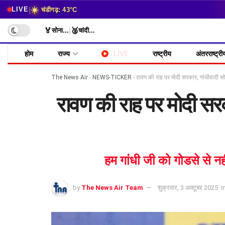
☀️
|
LIVE
चंडीगढ़: 43°C
🏅
🥈
सोना
...
|
चांदी
...
होम
राज्य
LIVE
राष्ट्रीय
अंतरराष्ट्री
The News Air
-
NEWS-TICKER
-
रावण की राह पर मोदी सरकार, गांधीवादी स
रावण की राह पर मोदी सर
हम गांधी जी को गोडसे से नह
by
The News Air Team
शुक्रवार, 3 अक्टूबर 2025
i