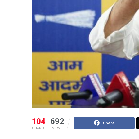
104
692
Share
SHARES
VIEWS