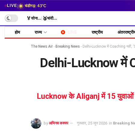
☀️
|
LIVE
चंडीगढ़: 43°C
🏅
🥈
सोना
...
|
चांदी
...
होम
राज्य
LIVE
राष्ट्रीय
अंतरराष्ट्री
The News Air
-
Breaking News
-
Delhi-Lucknow में Coaching नहीं, 
Delhi-Lucknow में C
Lucknow के Aliganj में 15 युवाओं 
by
अभिनव कश्यप
गुरूवार, 25 जून 2026
in
Breaking N