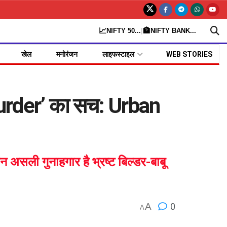
📈
🏦
NIFTY 50
...
|
NIFTY BANK
...
खेल
मनोरंजन
लाइफस्टाइल
WEB STORIES
Murder’ का सच: Urban
सली गुनाहगार है भ्रष्ट बिल्डर-बाबू
A
0
A