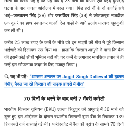
चिंता का विषय यह है कि यह विवाद 23 मार्च को वापरी एक बेहद दुखदाई
घटना के बाद जनता आंदोलन में बदल गया। पिंड हरी नौं के दो कर्जाई सगे
भाई—
जसकरन सिंह
(38) और
जसविंदर सिंह
(34) ने कोटकपूरा नजदीक
एक दूसरे का हाथ पकड़कर चलती रेल गाड़ी के आगे छलांग मारकर खुदकुशी
कर ली थी।
करीब 25 लाख रुपए के कर्जे के नीचे दबे इन भाइयों की मौत ने पूरे किसान
भाईचारे को हिलाकर रख दिया था। हालांकि किसान आगुओं ने माना कि बैंक
की इसमें कोई सीधी भूमिका नहीं थी, पर कर्जे के लगातार मानसिक तनाव ने ही
उन्हें इस खौफनाक कदम के लिए मजबूर किया।
🔍 यह भी पढ़ें-
“आमरण अनशन पर Jagjit Singh Dallewal की हालत
गंभीर, पैदल जा रहे किसान की सड़क हादसे में मौत”
70 दिनों के धरने के बाद बनी 7 मेंबरी कमेटी
भारतीय किसान यूनियन (BKU) एकता सिद्धूपुर की अगुवाई में 30 मार्च को
शुरू हुए इस आंदोलन के दौरान स्थानीय किसानों द्वारा बैंक के खिलाफ 139
शिकायतें दर्ज करवाई गई थीं। फरीदकोट में बैंक की ब्रांच के सामने 70 दिनों