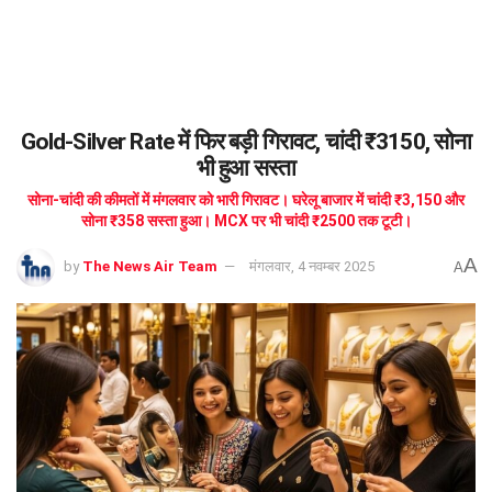
Gold-Silver Rate में फिर बड़ी गिरावट, चांदी ₹3150, सोना
भी हुआ सस्ता
सोना-चांदी की कीमतों में मंगलवार को भारी गिरावट। घरेलू बाजार में चांदी ₹3,150 और
सोना ₹358 सस्ता हुआ। MCX पर भी चांदी ₹2500 तक टूटी।
A
by
The News Air Team
मंगलवार, 4 नवम्बर 2025
A