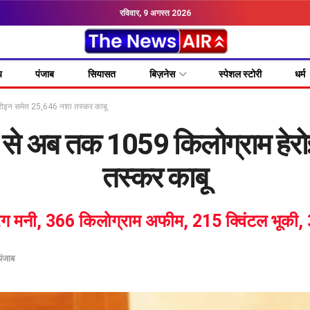
रविवार, 9 अगस्त 2026
य
पंजाब
सियासत
बिज़नेस
स्पेशल स्टोरी
धर्म
म हेरोइन समेत 25,646 नशा तस्कर काबू
 मार्च से अब तक 1059 किलोग्राम 
तस्कर काबू
रग मनी, 366 किलोग्राम अफीम, 215 क्विंटल भूकी, 
पंजाब