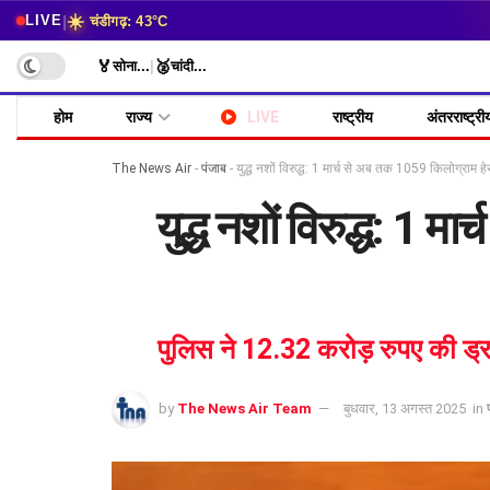
☀️
|
LIVE
चंडीगढ़: 43°C
🏅
🥈
सोना
...
|
चांदी
...
होम
राज्य
LIVE
राष्ट्रीय
अंतरराष्ट्री
The News Air
-
पंजाब
-
युद्ध नशों विरुद्ध: 1 मार्च से अब तक 1059 किलोग्रा
युद्ध नशों विरुद्ध: 1
पुलिस ने 12.32 करोड़ रुपए की ड्
by
The News Air Team
बुधवार, 13 अगस्त 2025
in