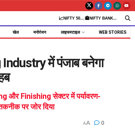
📈
🏦
NIFTY 50
...
|
NIFTY BANK
...
खेल
मनोरंजन
लाइफस्टाइल
WEB STORIES
ustry में पंजाब बनेगा
हब
ng और Finishing सेक्टर में पर्यावरण-
तकनीक पर जोर दिया
A
0
A