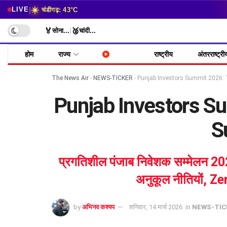
☀️
|
LIVE
चंडीगढ़: 43°C
🏅
🥈
सोना
...
|
चांदी
...
होम
राज्य
LIVE
राष्ट्रीय
अंतरराष्ट्री
The News Air
-
NEWS-TICKER
-
Punjab Investors Summit 2026: Tex
Punjab Investors Sum
S
प्रगतिशील पंजाब निवेशक सम्मेलन 2026
अनुकूल नीतियों, 
by
अभिनव कश्यप
शनिवार, 14 मार्च 2026
in
NEWS-TIC