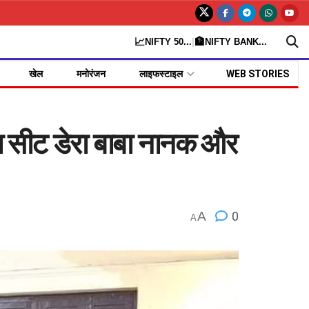
📈
🏦
NIFTY 50
...
|
NIFTY BANK
...
खेल
मनोरंजन
लाइफस्टाइल
WEB STORIES
ा सीट डेरा बाबा नानक और
A
0
A