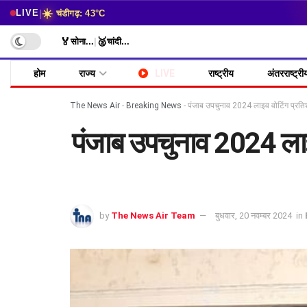
☀️
|
LIVE
चंडीगढ़: 43°C
🏅
🥈
सोना
...
|
चांदी
...
होम
राज्य
LIVE
राष्ट्रीय
अंतरराष्ट्री
The News Air
-
Breaking News
-
पंजाब उपचुनाव 2024 लाइव वोटिंग प्रति
पंजाब उपचुनाव 2024 लाइ
by
The News Air Team
बुधवार, 20 नवम्बर 2024
in