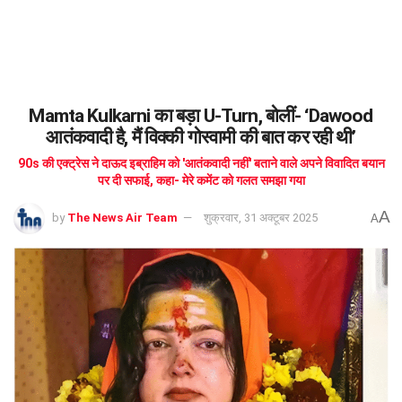
Mamta Kulkarni का बड़ा U-Turn, बोलीं- ‘Dawood
आतंकवादी है, मैं विक्की गोस्वामी की बात कर रही थी’
90s की एक्ट्रेस ने दाऊद इब्राहिम को 'आतंकवादी नहीं' बताने वाले अपने विवादित बयान
पर दी सफाई, कहा- मेरे कमेंट को गलत समझा गया
A
by
The News Air Team
शुक्रवार, 31 अक्टूबर 2025
A