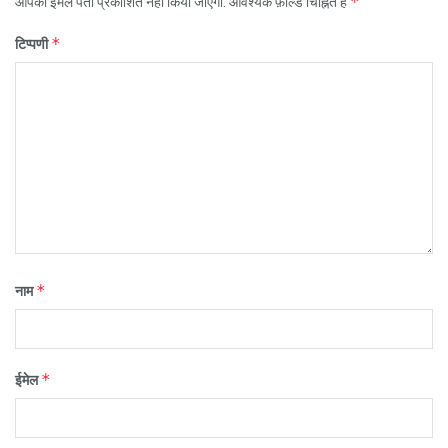
*
आपका ईमेल पता प्रकाशित नहीं किया जाएगा.
आवश्यक फ़ील्ड चिह्नित हैं
*
टिप्पणी
*
नाम
*
ईमेल