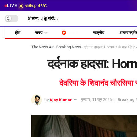
☀️
|
LIVE
चंडीगढ़: 43°C
🏅
🥈
सोना
...
|
चांदी
...
होम
राज्य
LIVE
राष्ट्रीय
अंतरराष्ट्री
The News Air
-
Breaking News
-
दर्दनाक हादसा: Hormuz के पास Ship At
दर्दनाक हादसा: Horm
देवरिया के शिवानंद चौरसिया 
by
Ajay Kumar
गुरूवार, 11 जून 2026
in
Breaking