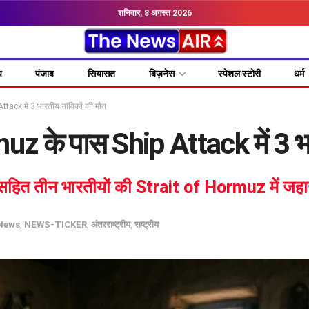
शनिवार, 8 अगस्त 2026
य
पंजाब
सियासत
बिज़नेस
स्पेशल स्टोरी
धर्म
tack में 3 भारतीय नाविकों की मौत
uz के पास Ship Attack में 3 भ
सहित तीन भारतीयों की Strait of Hormuz में जहाज 
 News
,
NEWS-TICKER
,
अंतरराष्ट्रीय
,
राष्ट्रीय