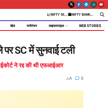
📈
🏦
NIFTY 50
...
|
NIFTY BANK
...
खेल
मनोरंजन
लाइफस्टाइल
WEB STORIES
पर SC में सुनवाई टली
हाईकोर्ट ने रद्द की थी एफआईआर
A
0
A