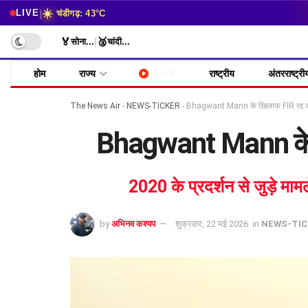
☀️
|
LIVE
चंडीगढ़: 43°C
🏅
🥈
सोना
...
|
चांदी
...
होम
राज्य
LIVE
राष्ट्रीय
अंतरराष्ट्री
The News Air
-
NEWS-TICKER
-
Bhagwant Mann के खिलाफ FIR रद्द करन
Bhagwant Mann के खि
2020 के प्रदर्शन से जुड़े मा
by
अभिनव कश्यप
शुक्रवार, 22 मई 2026
in
NEWS-TIC