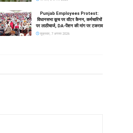
Punjab Employees Protest:
विधानसभा कूच पर वॉटर कैनन, कर्मचारियों
पर लाठीचार्ज, DA-पेंशन की मांग पर टकराव
शुक्रवार, 7 अगस्त 2026