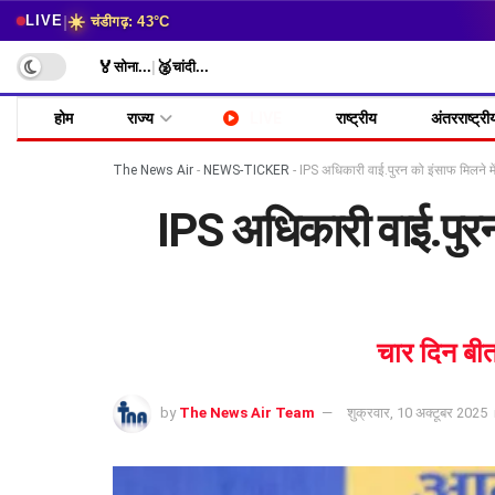
☀️
|
LIVE
चंडीगढ़: 43°C
🏅
🥈
सोना
...
|
चांदी
...
होम
राज्य
LIVE
राष्ट्रीय
अंतरराष्ट्री
The News Air
-
NEWS-TICKER
-
IPS अधिकारी वाई.पुरन को इंसाफ मिलने में
IPS अधिकारी वाई.पुरन 
चार दिन बीत
by
The News Air Team
शुक्रवार, 10 अक्टूबर 2025