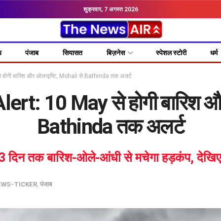
शुक्रवार, 7 अगस्त 2026
य
पंजाब
सियासत
बिज़नेस
स्पेशल स्टोरी
धर्म
 होगी बारिश और ओलावृष्टि, Mohali से Bathinda तक अलर्ट
lert: 10 May से होगी बारिश और
Bathinda तक अलर्ट
दिन तक बारिश-ओले-आंधी से मचेगा हड़कंप, देखि
EWS-TICKER
,
पंजाब