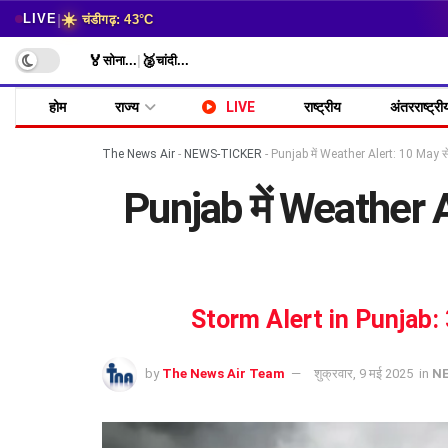
☀️
|
LIVE
चंडीगढ़: 43°C
🏅
🥈
सोना
...
|
चांदी
...
होम
राज्य
LIVE
राष्ट्रीय
अंतरराष्ट्री
The News Air
-
NEWS-TICKER
-
Punjab में Weather Alert: 10 May से
Punjab में Weather A
Storm Alert in Punjab: 3 
by
The News Air Team
शुक्रवार, 9 मई 2025
in
N