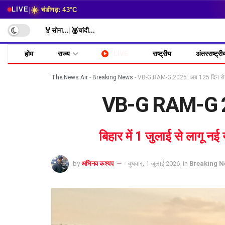
☀️
|
LIVE
चंडीगढ़: 43°C
🏅
🥈
सोना
...
|
चांदी
...
होम
राज्य
LIVE
राष्ट्रीय
अंतरराष्ट्री
The News Air
-
Breaking News
-
VB-G RAM-G 2025: अब 125 दिन रोजगा
VB-G RAM-G 202
बिहार में 1 जुलाई से लागू 
by
अभिनव कश्यप
बुधवार, 1 जुलाई 2026
in
Breaking 