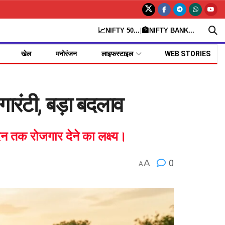
📈
🏦
NIFTY 50
...
|
NIFTY BANK
...
खेल
मनोरंजन
लाइफस्टाइल
WEB STORIES
ंटी, बड़ा बदलाव
न तक रोजगार देने का लक्ष्य।
A
0
A