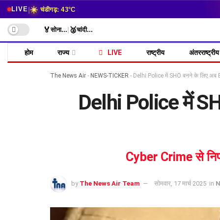
☀️
|
LIVE
चंडीगढ़: 43°C
🏅
🥈
सोना
...
|
चांदी
...
होम
राज्य
LIVE
राष्ट्रीय
अंतरराष्ट्रीय
The News Air
-
NEWS-TICKER
-
Delhi Police में SHO बनने के लिए अब 
Delhi Police में S
Cyber Crime से निपट
by
The News Air Team
सोमवार, 17 मार्च 2025
in
N