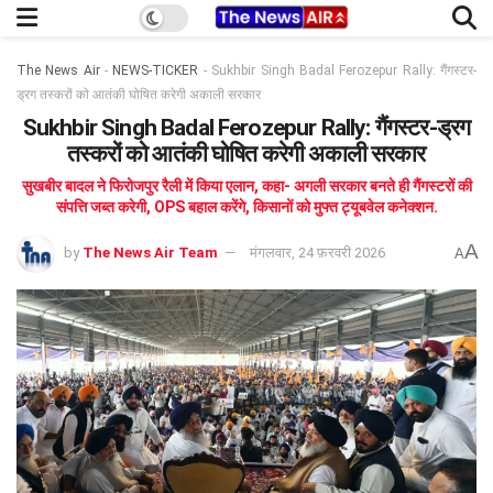
The News Air
-
NEWS-TICKER
-
Sukhbir Singh Badal Ferozepur Rally: गैंगस्टर-
ड्रग तस्करों को आतंकी घोषित करेगी अकाली सरकार
Sukhbir Singh Badal Ferozepur Rally: गैंगस्टर-ड्रग
तस्करों को आतंकी घोषित करेगी अकाली सरकार
सुखबीर बादल ने फिरोजपुर रैली में किया एलान, कहा- अगली सरकार बनते ही गैंगस्टरों की
संपत्ति जब्त करेगी, OPS बहाल करेंगे, किसानों को मुफ्त ट्यूबवेल कनेक्शन.
A
by
The News Air Team
मंगलवार, 24 फ़रवरी 2026
A