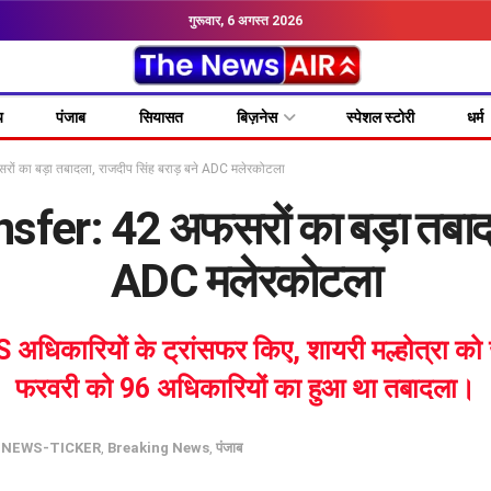
गुरूवार, 6 अगस्त 2026
य
पंजाब
सियासत
बिज़नेस
स्पेशल स्टोरी
धर्म
 का बड़ा तबादला, राजदीप सिंह बराड़ बने ADC मलेरकोटला
er: 42 अफसरों का बड़ा तबादला,
ADC मलेरकोटला
अधिकारियों के ट्रांसफर किए, शायरी मल्होत्रा 
फरवरी को 96 अधिकारियों का हुआ था तबादला।
NEWS-TICKER
,
Breaking News
,
पंजाब