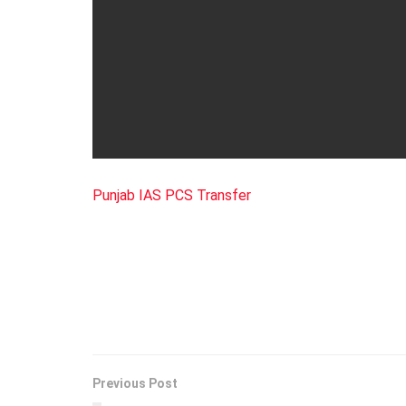
Punjab IAS PCS Transfer
Previous Post