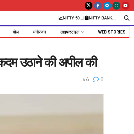
📈
🏦
NIFTY 50
...
|
NIFTY BANK
...
खेल
मनोरंजन
लाइफस्टाइल
WEB STORIES
िए कदम उठाने की अपील की
A
0
A