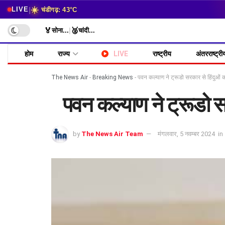
☀️
|
LIVE
चंडीगढ़: 43°C
🏅
🥈
सोना
...
|
चांदी
...
होम
राज्य
LIVE
राष्ट्रीय
अंतरराष्ट्री
The News Air
-
Breaking News
-
पवन कल्याण ने ट्रूडो सरकार से हिंदुओं 
पवन कल्याण ने ट्रूडो स
by
The News Air Team
मंगलवार, 5 नवम्बर 2024
in