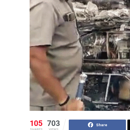
105
703
Share
SHARES
VIEWS