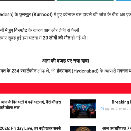
radesh) के
कुरनूल (Kurnool)
में हुए दर्दनाक बस हादसे की जांच के बीच अब 
 में हुए विस्फोट
के कारण आग और तेजी से फैली।
वार सुबह हुई इस घटना में
20 लोगों की मौत
हो गई थी।
आग की वजह पर नया दावा
त के 234 स्मार्टफोन
लोड थे, जो
हैदराबाद (Hyderabad)
के व्यापारी
मगनना
 दिन घटीं ये बड़ी घटनाएं, बैरी बॉन्ड्स
Breaking N
जर्ट शील्ड तक
शुक्रवार, 7 अगस्त 20
26: Friday Live, हर बड़ी खबर सबसे
आज का राशिफल 7 अग