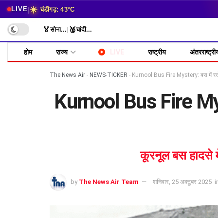
☀️
|
LIVE
चंडीगढ़: 43°C
🏅
🥈
सोना
...
|
चांदी
...
होम
राज्य
LIVE
राष्ट्रीय
अंतरराष्ट्री
The News Air
-
NEWS-TICKER
-
Kurnool Bus Fire Mystery: बस में रखे
Kurnool Bus Fire Myst
कूरनूल बस हादसे म
by
The News Air Team
शनिवार, 25 अक्टूबर 2025
i