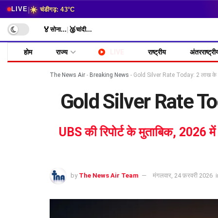
☀️
|
LIVE
चंडीगढ़: 43°C
🏅
🥈
सोना
...
|
चांदी
...
होम
राज्य
LIVE
राष्ट्रीय
अंतरराष्ट्री
The News Air
-
Breaking News
-
Gold Silver Rate Today: 2 लाख के 
Gold Silver Rate Tod
UBS की रिपोर्ट के मुताबिक, 2026 में 
by
The News Air Team
मंगलवार, 24 फ़रवरी 2026
i