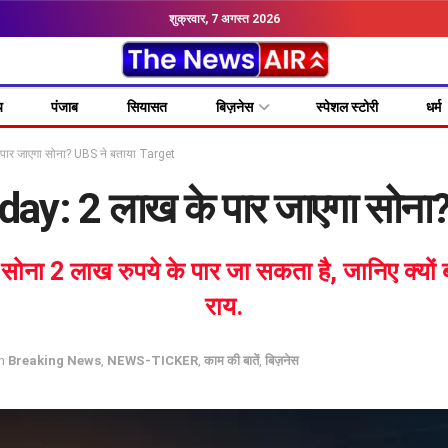
शुक्रवार, 7 अगस्त 2026
य
पंजाब
सियासत
बिज़नेस
स्पेशल स्टोरी
धर्म
पार जाएगा सोना? UBS ने बताया Target
ay: 2 लाख के पार जाएगा सोना
सोना 2 लाख रुपये के पार जा सकता है, जानिए क्यों ब
राय.
n
Breaking News
,
NEWS-TICKER
,
काम की बातें
,
बिज़नेस