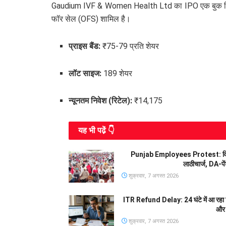
Gaudium IVF & Women Health Ltd का IPO एक बुक बिल्ड इश
फॉर सेल (OFS) शामिल है।
प्राइस बैंड:
₹75-79 प्रति शेयर
लॉट साइज:
189 शेयर
न्यूनतम निवेश (रिटेल):
₹14,175
यह भी पढे़ं 👇
Punjab Employees Protest: विधान
लाठीचार्ज, DA-पे
शुक्रवार, 7 अगस्त 2026
ITR Refund Delay: 24 घंटे में आ रहा र
और 
शुक्रवार, 7 अगस्त 2026