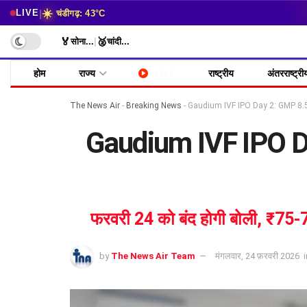
☀️
|
LIVE
चंडीगढ़: 43°C
🏅
🥈
सोना
...
|
चांदी
...
होम
राज्य
LIVE
राष्ट्रीय
अंतरराष्ट्री
The News Air
-
Breaking News
-
Gaudium IVF IPO Day 2: GMP 8.50,
Gaudium IVF IPO Day
फरवरी 24 को बंद होगी बोली, ₹75-79
by
The News Air Team
मंगलवार, 24 फ़रवरी 2026
i