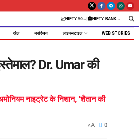
📈
🏦
NIFTY 50
...
|
NIFTY BANK
...
खेल
मनोरंजन
लाइफस्टाइल
WEB STORIES
स्तेमाल? Dr. Umar की
 अमोनियम नाइट्रेट के निशान, 'शैतान की
A
0
A