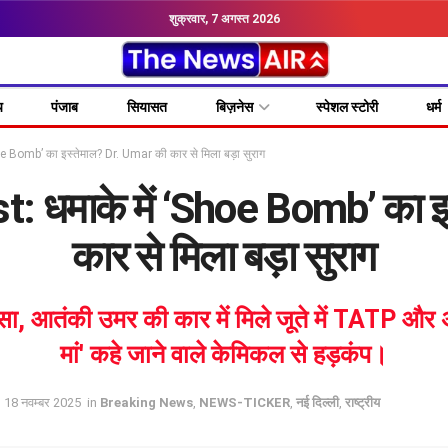
शुक्रवार, 7 अगस्त 2026
य
पंजाब
सियासत
बिज़नेस
स्पेशल स्टोरी
धर्म
e Bomb’ का इस्तेमाल? Dr. Umar की कार से मिला बड़ा सुराग
t: धमाके में ‘Shoe Bomb’ का इ
कार से मिला बड़ा सुराग
लासा, आतंकी उमर की कार में मिले जूते में TATP और
मां' कहे जाने वाले केमिकल से हड़कंप।
, 18 नवम्बर 2025
in
Breaking News
,
NEWS-TICKER
,
नई दिल्ली
,
राष्ट्रीय