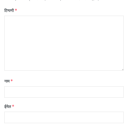
*
टिप्पणी
*
नाम
*
ईमेल