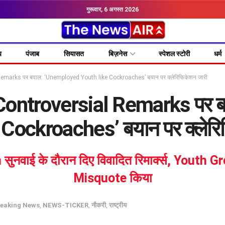
गुरूवार, 6 अगस्त 2026
य
पंजाब
सियासत
बिज़नेस
स्पेशल स्टोरी
धर्म
emarks पर बवाल: ‘Unemployed Youth like Cockroaches’ बयान पर क्लेरिफिकेशन जारी
 Controversial Remarks पर 
 Cockroaches’ बयान पर क्लेरि
नवाई के दौरान दिए विवादित रिमार्क्स, Youth Gro
Misquote किया
reaking News
,
NEWS-TICKER
,
नौकरी
,
राष्ट्रीय