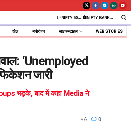
📈
🏦
NIFTY 50
...
|
NIFTY BANK
...
खेल
मनोरंजन
लाइफस्टाइल
WEB STORIES
बवाल: ‘Unemployed
फिकेशन जारी
ups भड़के, बाद में कहा Media ने
A
0
A