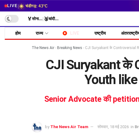
☀️
|
LIVE
चंडीगढ़: 43°C
🏅
🥈
सोना
...
|
चांदी
...
होम
राज्य
LIVE
राष्ट्रीय
अंतरराष्ट्री
The News Air
-
Breaking News
-
CJI Suryakant के Controversial R
CJI Suryakant के
Youth like
Senior Advocate की petition सु
by
The News Air Team
सोमवार, 18 मई 2026
in
B