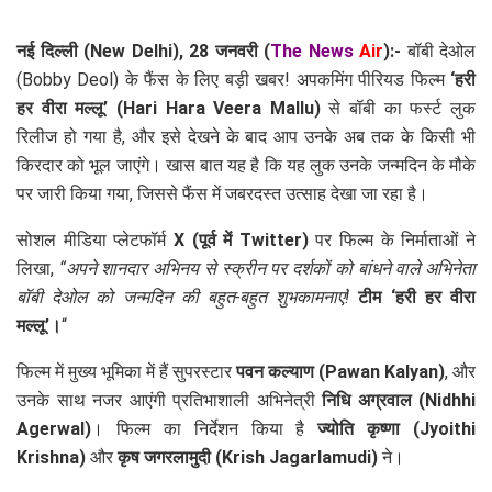
नई दिल्ली (New Delhi)
, 28 जनवरी (
The News
Air
):-
बॉबी देओल
(Bobby Deol) के फैंस के लिए बड़ी खबर! अपकमिंग पीरियड फिल्म
‘हरी
हर वीरा मल्लू’ (Hari Hara Veera Mallu)
से बॉबी का फर्स्ट लुक
रिलीज हो गया है, और इसे देखने के बाद आप उनके अब तक के किसी भी
किरदार को भूल जाएंगे। खास बात यह है कि यह लुक उनके जन्मदिन के मौके
पर जारी किया गया, जिससे फैंस में जबरदस्त उत्साह देखा जा रहा है।
सोशल मीडिया प्लेटफॉर्म
X (पूर्व में Twitter)
पर फिल्म के निर्माताओं ने
लिखा,
“अपने शानदार अभिनय से स्क्रीन पर दर्शकों को बांधने वाले अभिनेता
बॉबी देओल को जन्मदिन की बहुत-बहुत शुभकामनाएं!
टीम ‘हरी हर वीरा
मल्लू’।
“
फिल्म में मुख्य भूमिका में हैं सुपरस्टार
पवन कल्याण (Pawan Kalyan)
, और
उनके साथ नजर आएंगी प्रतिभाशाली अभिनेत्री
निधि अग्रवाल (Nidhhi
Agerwal)
। फिल्म का निर्देशन किया है
ज्योति कृष्णा (Jyoithi
Krishna)
और
कृष जगरलामुदी (Krish Jagarlamudi)
ने।