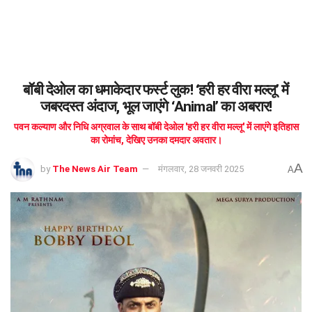
बॉबी देओल का धमाकेदार फर्स्ट लुक! ‘हरी हर वीरा मल्लू’ में
जबरदस्त अंदाज, भूल जाएंगे ‘Animal’ का अबरार!
पवन कल्याण और निधि अग्रवाल के साथ बॉबी देओल 'हरी हर वीरा मल्लू' में लाएंगे इतिहास
का रोमांच, देखिए उनका दमदार अवतार।
A
by
The News Air Team
मंगलवार, 28 जनवरी 2025
A