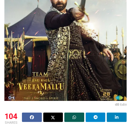
बॉबी देओल
104
SHARES