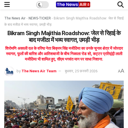
The News Air
-
NEWS-TICKER
-
Bikram Singh Majithia Roadshow: जेल से रिहाई
के बाद मजीठा में भव्य स्वागत, उमड़ी भीड़
Bikram Singh Majithia Roadshow: जेल से रिहाई के
बाद मजीठा में भव्य स्वागत, उमड़ी भीड़
शिरोमणि अकाली दल के वरिष्ठ नेता बिक्रम सिंह मजीठिया का उनके चुनाव क्षेत्र में जोरदार
स्वागत, फूलों की बारिश और आतिशबाजी के बीच निकाला रोड शो, कट्टर प्रतिद्वंद्वी लाली
मजीठिया भी शामिल हुए, सीएम भगवंत मान पर साधा निशाना.
A
by
The News Air Team
बुधवार, 25 फ़रवरी 2026
A