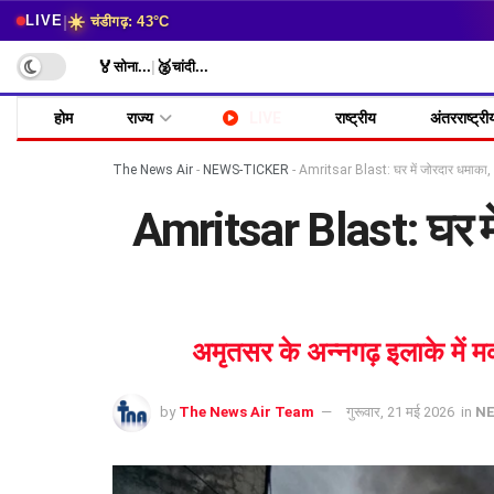
☀️
|
LIVE
चंडीगढ़: 43°C
🏅
🥈
सोना
...
|
चांदी
...
होम
राज्य
LIVE
राष्ट्रीय
अंतरराष्ट्री
The News Air
-
NEWS-TICKER
-
Amritsar Blast: घर में जोरदार धमाका, 
Amritsar Blast: घर में
अमृतसर के अन्नगढ़ इलाके में 
by
The News Air Team
गुरूवार, 21 मई 2026
in
NE