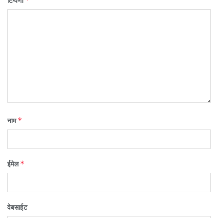
*
टिप्पणी
*
नाम
*
ईमेल
वेबसाईट