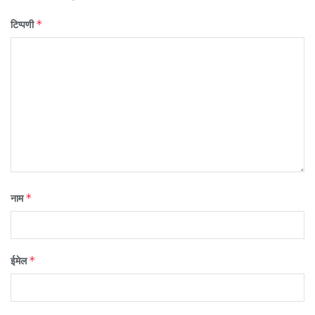
*
टिप्पणी
*
नाम
*
ईमेल