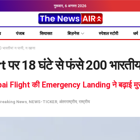
गुरूवार, 6 अगस्त 2026
य
पंजाब
सियासत
बिज़नेस
स्पेशल स्टोरी
धर्म
0 भारतीय! न पानी, न खाना
पर 18 घंटे से फंसे 200 भारतीय
light की Emergency Landing ने बढ़ाई मुसाफि
Breaking News
,
NEWS-TICKER
,
अंतरराष्ट्रीय
,
राष्ट्रीय