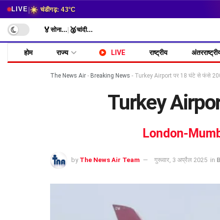
☀️
|
LIVE
चंडीगढ़: 43°C
🏅
🥈
सोना
...
|
चांदी
...
होम
राज्य
LIVE
राष्ट्रीय
अंतरराष्ट्री
The News Air
-
Breaking News
-
Turkey Airport पर 18 घंटे से फंसे 20
Turkey Airport 
London-Mumbai F
by
The News Air Team
गुरूवार, 3 अप्रैल 2025
in