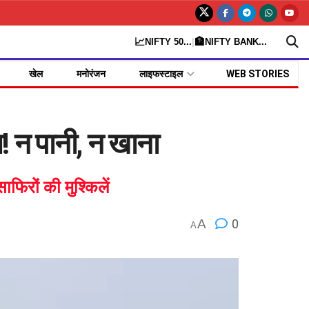
📈
🏦
NIFTY 50
...
|
NIFTY BANK
...
खेल
मनोरंजन
लाइफस्टाइल
WEB STORIES
! न पानी, न खाना
रों की मुश्किलें
A
0
A