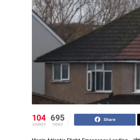
104
695
Share
SHARES
VIEWS